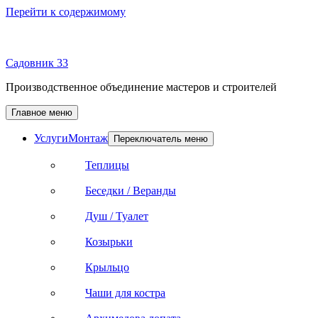
Перейти к содержимому
Садовник 33
Производственное объединение мастеров и строителей
Главное меню
Услуги
Монтаж
Переключатель меню
Теплицы
Беседки / Веранды
Душ / Туалет
Козырьки
Крыльцо
Чаши для костра