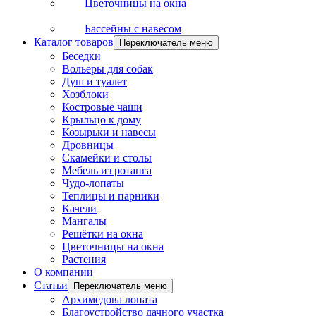
Цветочницы на окна
Бассейны с навесом
Каталог товаров
Переключатель меню
Беседки
Вольеры для собак
Душ и туалет
Хозблоки
Костровые чаши
Крыльцо к дому
Козырьки и навесы
Дровницы
Скамейки и столы
Мебель из ротанга
Чудо-лопаты
Теплицы и парники
Качели
Мангалы
Решётки на окна
Цветочницы на окна
Растения
О компании
Статьи
Переключатель меню
Архимедова лопата
Благоустройство дачного участка