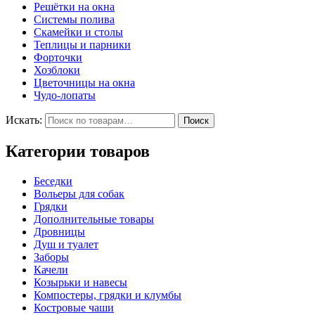
Решётки на окна
Системы полива
Скамейки и столы
Теплицы и парники
Форточки
Хозблоки
Цветочницы на окна
Чудо-лопаты
Искать:
Поиск
Категории товаров
Беседки
Вольеры для собак
Грядки
Дополнительные товары
Дровницы
Душ и туалет
Заборы
Качели
Козырьки и навесы
Компостеры, грядки и клумбы
Костровые чаши