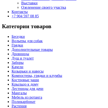
Выставки
Озеленение своего участка
Контакты
+7 904 597 08 85
Категории товаров
Беседки
Вольеры для собак
Грядки
Дополнительные товары
Дровницы
Душ и туалет
Заборы
Качели
Козырьки и навесы
Компостеры, грядки и клумбы
Костровые чаши
Крыльцо к дому
Лестницы для дачи
Мангалы
Мебель из ротанга
Поликарбонат
Растения