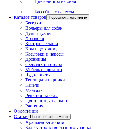
Цветочницы на окна
Бассейны с навесом
Каталог товаров
Переключатель меню
Беседки
Вольеры для собак
Душ и туалет
Хозблоки
Костровые чаши
Крыльцо к дому
Козырьки и навесы
Дровницы
Скамейки и столы
Мебель из ротанга
Чудо-лопаты
Теплицы и парники
Качели
Мангалы
Решётки на окна
Цветочницы на окна
Растения
О компании
Статьи
Переключатель меню
Архимедова лопата
Благоустройство дачного участка