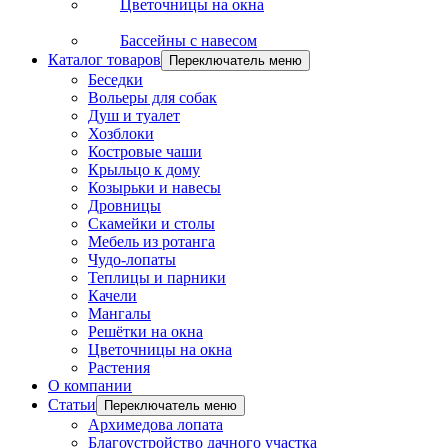
Цветочницы на окна
Бассейны с навесом
Каталог товаров
Переключатель меню
Беседки
Вольеры для собак
Душ и туалет
Хозблоки
Костровые чаши
Крыльцо к дому
Козырьки и навесы
Дровницы
Скамейки и столы
Мебель из ротанга
Чудо-лопаты
Теплицы и парники
Качели
Мангалы
Решётки на окна
Цветочницы на окна
Растения
О компании
Статьи
Переключатель меню
Архимедова лопата
Благоустройство дачного участка