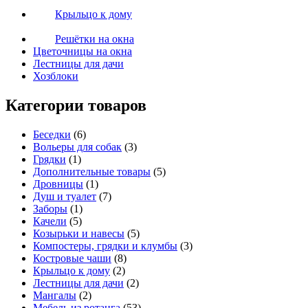
Крыльцо к дому
Решётки на окна
Цветочницы на окна
Лестницы для дачи
Хозблоки
Категории товаров
Беседки
(6)
Вольеры для собак
(3)
Грядки
(1)
Дополнительные товары
(5)
Дровницы
(1)
Душ и туалет
(7)
Заборы
(1)
Качели
(5)
Козырьки и навесы
(5)
Компостеры, грядки и клумбы
(3)
Костровые чаши
(8)
Крыльцо к дому
(2)
Лестницы для дачи
(2)
Мангалы
(2)
Мебель из ротанга
(53)