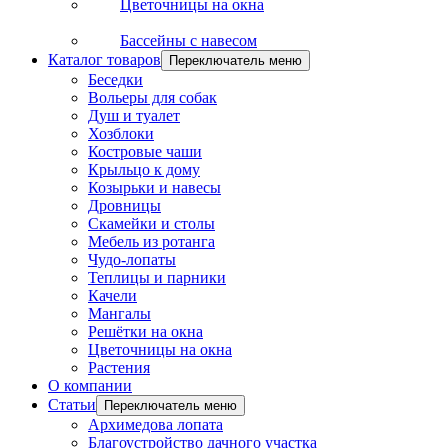
Цветочницы на окна
Бассейны с навесом
Каталог товаров
Переключатель меню
Беседки
Вольеры для собак
Душ и туалет
Хозблоки
Костровые чаши
Крыльцо к дому
Козырьки и навесы
Дровницы
Скамейки и столы
Мебель из ротанга
Чудо-лопаты
Теплицы и парники
Качели
Мангалы
Решётки на окна
Цветочницы на окна
Растения
О компании
Статьи
Переключатель меню
Архимедова лопата
Благоустройство дачного участка